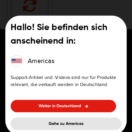
Hallo! Sie befinden sich
anscheinend in:
Americas
FÜR FAHRER
Karriere
Navigations-Apps
Stellenausschreibungen
Support-Artikel und -Videos sind nur für Produkte
relevant, die verkauft werden in Deutschland
Navis für den privaten und
Standorte
beruflichen Einsatz
Vorteile
Weiter in Deutschland
Integrierte Navigation
FAQ zu Bewerbung und
Zubehör
Einstellung
Gehe zu Americas