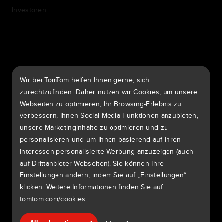
Investoren
7th item
Routing
9th item of footer
Wir bei TomTom helfen Ihnen gerne, sich
zurechtzufinden. Daher nutzen wir Cookies, um unsere
TomTom Traffic Index
TomTom Kundenportal
Webseiten zu optimieren, Ihr Browsing-Erlebnis zu
TomTom Move Portal
TomTom Suppliers
verbessern, Ihnen Social-Media-Funktionen anzubieten,
unsere Marketinginhalte zu optimieren und zu
Deutschland
personalisieren und um Ihnen basierend auf Ihren
Interessen personalisierte Werbung anzuzeigen (auch
auf Drittanbieter-Webseiten). Sie können Ihre
Europa
Einstellungen ändern, indem Sie auf „Einstellungen“
Datenschutzrichtlinie
Rechtliche Hinweise
België | Nederlands
klicken. Weitere Informationen finden Sie auf
Nutzung Ihrer Daten
Cookies
Sicherheitsrisiken melden
Kartenaktualisierung melden
Impressum
tomtom.com/cookies
Belgique | Français
Copyright © 2026 TomTom International BV. All rights
Hilfe & support