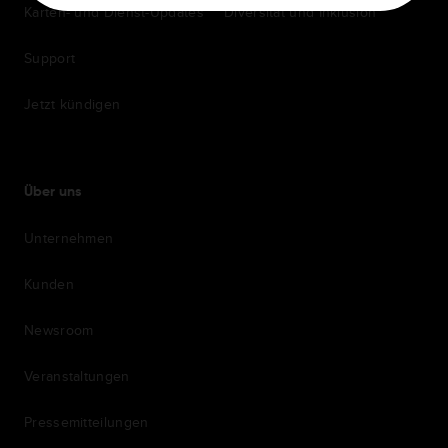
Karten- und Dienst-Updates
Diversität und Inklusion
Support
Jetzt kündigen
Über uns
Unternehmen
Kunden
Newsroom
Veranstaltungen
Pressemitteilungen