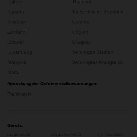
Italien
Thailand
Kanada
Tschechische Republik
Kroatien
Ukraine
Lettland
Ungarn
Litauen
Uruguay
Luxemburg
Vereinigte Staaten
Malaysia
Vereinigtes Königreich
Malta
Abdeckung der Gefahrenstellenwarnungen:
Frankreich
Geräte:
GO 40/50/60
GO 400/500/600
GO 5000/6000