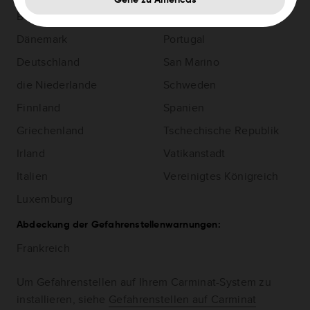
Gehe zu Americas
Belgien
Polen
Dänemark
Portugal
Deutschland
San Marino
die Niederlande
Schweden
Finnland
Spanien
Griechenland
Tschechische Republik
Irland
Vatikanstadt
Italien
Vereinigtes Königreich
Luxemburg
Abdeckung der Gefahrenstellenwarnungen:
Frankreich
Um Gefahrenstellen auf Ihrem Carminat-System zu
installieren, siehe
Gefahrenstellen auf Carminat