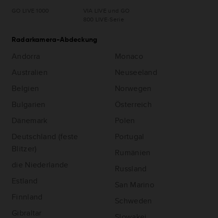
GO LIVE 1000
VIA LIVE und GO
800 LIVE‑Serie
Radarkamera-Abdeckung
Andorra
Monaco
Australien
Neuseeland
Belgien
Norwegen
Bulgarien
Österreich
Dänemark
Polen
Deutschland (feste
Portugal
Blitzer)
Rumänien
die Niederlande
Russland
Estland
San Marino
Finnland
Schweden
Gibraltar
Slowakei