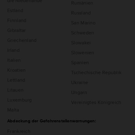
die Niederlande
Rumänien
Estland
Russland
Finnland
San Marino
Gibraltar
Schweden
Griechenland
Slowakei
Irland
Slowenien
Italien
Spanien
Kroatien
Tschechische Republik
Lettland
Ukraine
Litauen
Ungarn
Luxemburg
Vereinigtes Königreich
Malta
Abdeckung der Gefahrenstellenwarnungen:
Frankreich