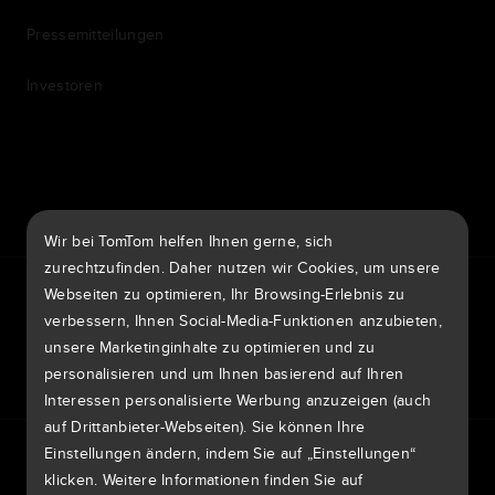
Pressemitteilungen
Investoren
7th item
Routing
9th item of footer
Wir bei TomTom helfen Ihnen gerne, sich
zurechtzufinden. Daher nutzen wir Cookies, um unsere
TomTom Traffic Index
TomTom Kundenportal
Webseiten zu optimieren, Ihr Browsing-Erlebnis zu
TomTom Move Portal
TomTom Suppliers
verbessern, Ihnen Social-Media-Funktionen anzubieten,
unsere Marketinginhalte zu optimieren und zu
Deutschland
personalisieren und um Ihnen basierend auf Ihren
Interessen personalisierte Werbung anzuzeigen (auch
auf Drittanbieter-Webseiten). Sie können Ihre
Europa
Einstellungen ändern, indem Sie auf „Einstellungen“
Datenschutzrichtlinie
Rechtliche Hinweise
België | Nederlands
klicken. Weitere Informationen finden Sie auf
Nutzung Ihrer Daten
Cookies
Sicherheitsrisiken melden