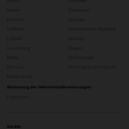
Irland
Slowakei
Italien
Slowenien
Kroatien
Spanien
Lettland
Tschechische Republik
Litauen
Ukraine
Luxemburg
Ungarn
Malta
Vatikanstadt
Monaco
Vereinigtes Königreich
Niederlande
Abdeckung der Gefahrenstellenwarnungen:
Frankreich
Geräte: