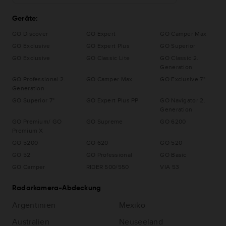
Geräte:
GO Discover
GO Expert
GO Camper Max
GO Exclusive
GO Expert Plus
GO Superior
GO Exclusive
GO Classic Lite
GO Classic 2.
Generation
GO Professional 2.
GO Camper Max
GO Exclusive 7"
Generation
GO Superior 7"
GO Expert Plus PP
GO Navigator 2.
Generation
GO Premium/ GO
GO Supreme
GO 6200
Premium X
GO 5200
GO 620
GO 520
GO 52
GO Professional
GO Basic
GO Camper
RIDER 500/550
VIA 53
Radarkamera-Abdeckung
Argentinien
Mexiko
Australien
Neuseeland