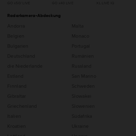
GO x50/ LIVE
GO x40 LIVE
XL LIVE IQ
Radarkamera-Abdeckung
Andorra
Malta
Belgien
Monaco
Bulgarien
Portugal
Deutschland
Rumänien
die Niederlande
Russland
Estland
San Marino
Finnland
Schweden
Gibraltar
Slowakei
Griechenland
Slowenien
Italien
Südafrika
Kroatien
Ukraine