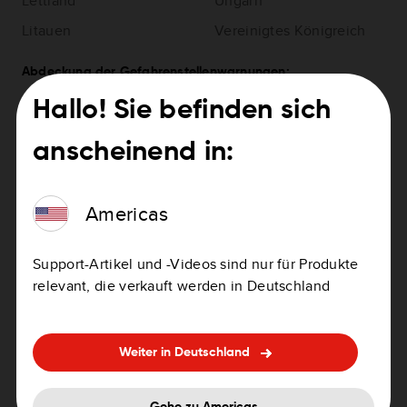
Lettland
Ungarn
Litauen
Vereinigtes Königreich
Abdeckung der Gefahrenstellenwarnungen:
Frankreich
Hallo! Sie befinden sich
anscheinend in:
Geräte:
Americas
TomTom Carminat
LIVE
Support-Artikel und -Videos sind nur für Produkte
Radarkamera-Abdeckung
relevant, die verkauft werden in Deutschland
Hinweis
: Feste Blitzer sind in Deutschland nicht
vorinstalliert.
Irland hat nur fest installierte Blitzer.
Weiter in Deutschland
Andorra
Norwegen