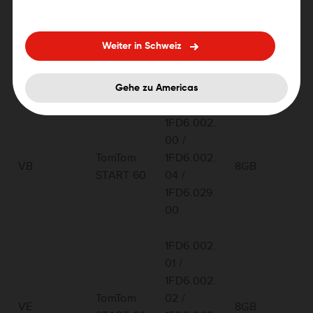
TomTom
XQ
N/A
8GB
START 52
Weiter in Schweiz
TomTom
XR
N/A
8GB
START 52
Gehe zu Americas
1FD6.002.
00 /
TomTom
1FD6.002.
VB
8GB
START 60
04 /
1FD6.029.
00
1FD6.002.
01 /
1FD6.002.
TomTom
02 /
VE
8GB