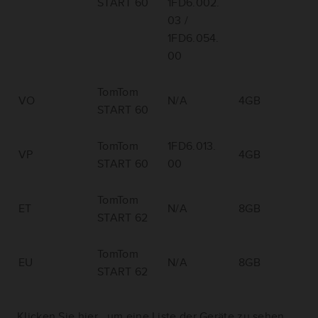
START 60
1FD6.002.
03 /
1FD6.054.
00
TomTom
VO
N/A
4GB
START 60
TomTom
1FD6.013.
VP
4GB
START 60
00
TomTom
ET
N/A
8GB
START 62
TomTom
EU
N/A
8GB
START 62
Klicken Sie hier
, um eine Liste der Geräte zu sehen,