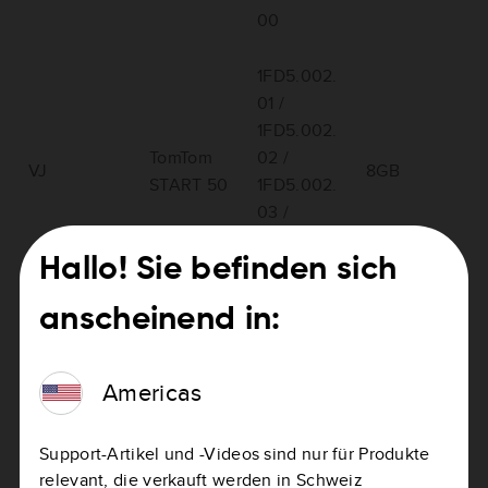
00
1FD5.002.
01 /
1FD5.002.
TomTom
02 /
VJ
8GB
START 50
1FD5.002.
03 /
1FD5.054.
Hallo! Sie befinden sich
00
anscheinend in:
1FD5.013.
00 /
TomTom
1FD5.121.0
Americas
VR
4GB
START 50
0 /
1FD5.075.
Support-Artikel und -Videos sind nur für Produkte
00
relevant, die verkauft werden in Schweiz