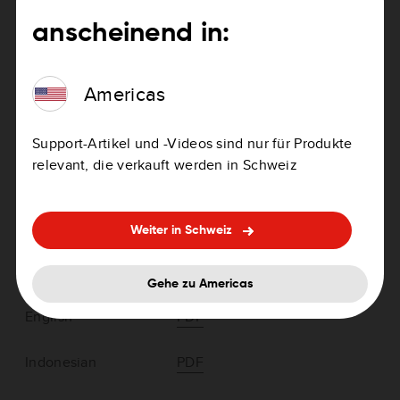
anscheinend in:
Français
PDF
Americas
Support-Artikel und -Videos sind nur für Produkte
Asia-Pacific > TomTom GO LIVE 1000
relevant, die verkauft werden in Schweiz
series
Weiter in Schweiz
Gehe zu Americas
English
PDF
Indonesian
PDF