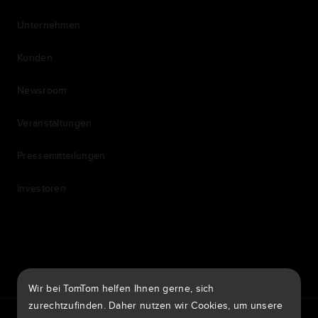
Unternehmen
Kunden
Newsroom
Veranstaltungen
Pressemitteilungen
Investoren
7th item
Routing
9th item of footer
Wir bei TomTom helfen Ihnen gerne, sich
zurechtzufinden. Daher nutzen wir Cookies, um unsere
TomTom Traffic Index
TomTom Kundenportal