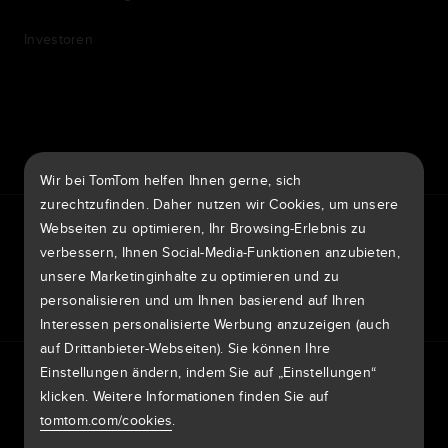
Investoren
7th item
Routing
9th item of footer
Wir bei TomTom helfen Ihnen gerne, sich
zurechtzufinden. Daher nutzen wir Cookies, um unsere
TomTom Traffic Index
TomTom Kundenportal
Webseiten zu optimieren, Ihr Browsing-Erlebnis zu
TomTom Move Portal
TomTom Suppliers
verbessern, Ihnen Social-Media-Funktionen anzubieten,
unsere Marketinginhalte zu optimieren und zu
Schweiz
personalisieren und um Ihnen basierend auf Ihren
Interessen personalisierte Werbung anzuzeigen (auch
auf Drittanbieter-Webseiten). Sie können Ihre
Europa
Einstellungen ändern, indem Sie auf „Einstellungen“
Datenschutzrichtlinie
Rechtliche Hinweise
België | Nederlands
klicken. Weitere Informationen finden Sie auf
Nutzung Ihrer Daten
Cookies
Sicherheitsrisiken melden
Kartenaktualisierung melden
Impressum
tomtom.com/cookies
.
Belgique | Français