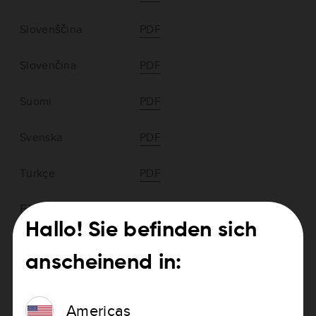
Slovenščina
PDF
Slovenčina
PDF
Suomi
PDF
Svenska
PDF
Türkçe
PDF
Ελληνικά
PDF
Hallo! Sie befinden sich
български
PDF
anscheinend in:
Русский
PDF
Americas