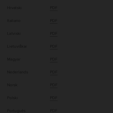
Hrvatski
PDF
Italiano
PDF
Latviski
PDF
Lietuviškai
PDF
Magyar
PDF
Nederlands
PDF
Norsk
PDF
Polski
PDF
Português
PDF