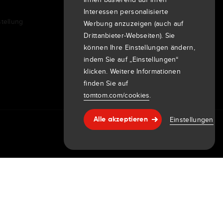
Newsroom
Interessen personalisierte
tellung
Veranstaltungen
Werbung anzuzeigen (auch auf
Pressemitteilungen
Drittanbieter-Webseiten). Sie
Investoren
können Ihre Einstellungen ändern,
7th item
indem Sie auf „Einstellungen“
Routing
klicken. Weitere Informationen
9th item of footer
finden Sie auf
tomtom.com/cookies
.
Einstellungen
Alle akzeptieren
Hilfe & support
mpressum
ht © 2026 TomTom International BV. All rights reserved.