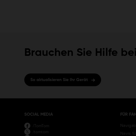
Brauchen Sie Hilfe be
So aktualisieren Sie Ihr Gerät
SOCIAL MEDIA
FÜR FA
Navigat
/TomTom
/tomtom
Navis f