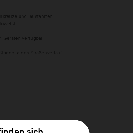
ahnkreuze und -ausfahrten
inweist.
om-Geräten verfügbar.
Standbild den Straßenverlauf
finden sich