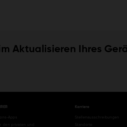
im Aktualisieren Ihres Ger
HRER
Karriere
ions-Apps
Stellenausschreibungen
ür den privaten und
Standorte