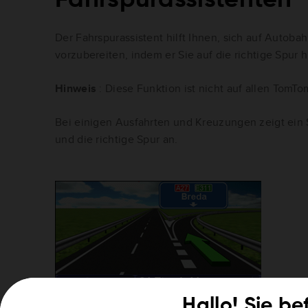
Der Fahrspurassistent hilft Ihnen, sich auf Autob
vorzubereiten, indem er Sie auf die richtige Spur h
Hinweis
: Diese Funktion ist nicht auf allen TomT
Bei einigen Ausfahrten und Kreuzungen zeigt ein 
und die richtige Spur an.
Hallo! Sie be