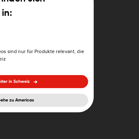
in:
ichtige Spur in der
os sind nur für Produkte relevant, die
eiz
iter in Schweiz
ehe zu Americas