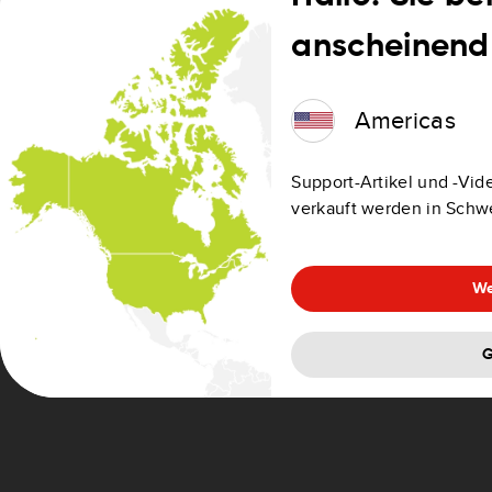
anscheinend 
Bei anderen Ausfahrten und Kreuzungen wird die r
Statusleiste angezeigt.
Americas
Support-Artikel und -Vide
verkauft werden in Schw
We
G