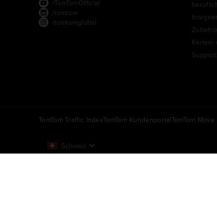
/TomTomOfficial
berufli
/tomtom
Integrie
/tomtomglobal
Zubehö
Karten-
Support
TomTom Traffic Index
TomTom Kundenportal
TomTom Move P
Schweiz
Europa
België | Nederlands
N
Datenschutzrichtlinie
Rechtliche Hinweise
Nutzung Ihrer 
Belgique | Français
N