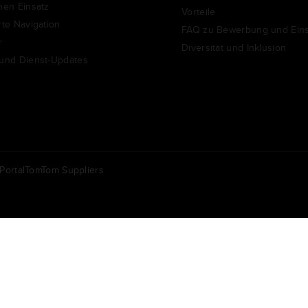
chen Einsatz
Vorteile
rte Navigation
FAQ zu Bewerbung und Eins
r
Diversität und Inklusion
 und Dienst-Updates
ortal
TomTom Suppliers
Andere
ederland | Nederlands
Americas | English
Daten
Cookies
Sicherheitsrisiken melden
Kartenaktualisierung melden
I
Copyrig
orge | Norsk
APAC | English