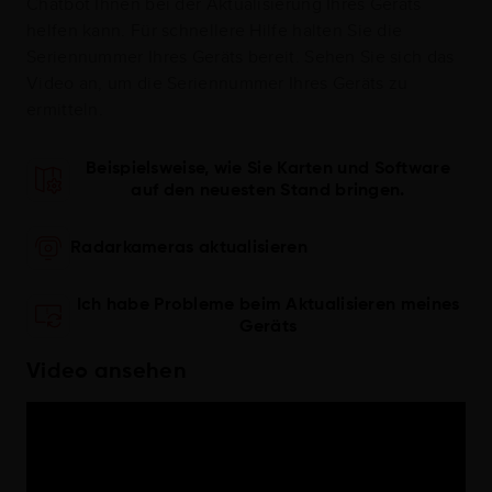
Chatbot Ihnen bei der Aktualisierung Ihres Geräts
helfen kann. Für schnellere Hilfe halten Sie die
Seriennummer Ihres Geräts bereit. Sehen Sie sich das
Video an, um die Seriennummer Ihres Geräts zu
ermitteln.
Beispielsweise, wie Sie Karten und Software
auf den neuesten Stand bringen.
Radarkameras aktualisieren
Ich habe Probleme beim Aktualisieren meines
Geräts
Video ansehen