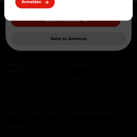
Anmelden
Weiter in Schweiz
FÜR FAHRER
Karriere
Gehe zu Americas
Navigations-Apps
Stellenausschreibungen
Navis für den privaten und
Standorte
beruflichen Einsatz
Vorteile
Integrierte Navigation
FAQ zu Bewerbung und
Zubehör
Einstellung
Karten- und Dienst-Updates
Diversität und Inklusion
Support