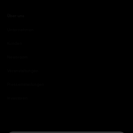
Über uns
Unternehmen
Kunden
Newsroom
Veranstaltungen
Pressemitteilungen
Investoren
7th item
Routing