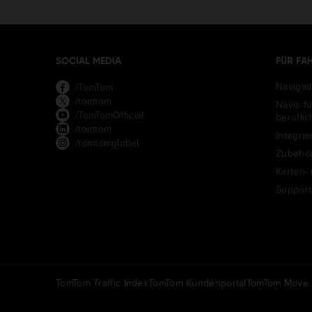
SOCIAL MEDIA
FÜR FA
Navigat
/TomTom
/tomtom
Navis f
/TomTomOfficial
berufli
/tomtom
Integrie
/tomtomglobal
Zubehö
Karten-
Support
TomTom Traffic Index
TomTom Kundenportal
TomTom Move P