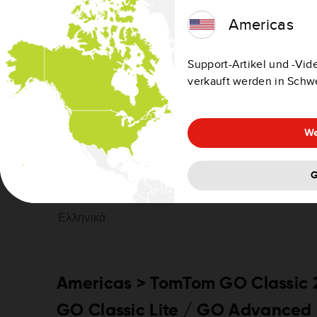
Norsk
Americas
Polski
Support-Artikel und -Vide
Português
verkauft werden in Schw
Slovenčina
We
Suomi
G
Svenska
Ελληνικά
Americas > TomTom GO Classic 
GO Classic Lite / GO Advanced