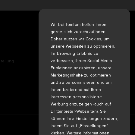
Wir bei TomTom helfen Ihnen
Über uns
gerne, sich zurechtzufinden.
Unternehmen
Daher nutzen wir Cookies, um
Kunden
unsere Webseiten zu optimieren,
Newsroom
Ihr Browsing-Erlebnis zu
verbessern, Ihnen Social-Media-
tellung
Veranstaltungen
Funktionen anzubieten, unsere
Pressemitteilungen
Marketinginhalte zu optimieren
Investoren
und zu personalisieren und um
7th item
Routing
Ihnen basierend auf Ihren
9th item of footer
Interessen personalisierte
Werbung anzuzeigen (auch auf
Drittanbieter-Webseiten). Sie
können Ihre Einstellungen ändern,
indem Sie auf „Einstellungen“
klicken. Weitere Informationen