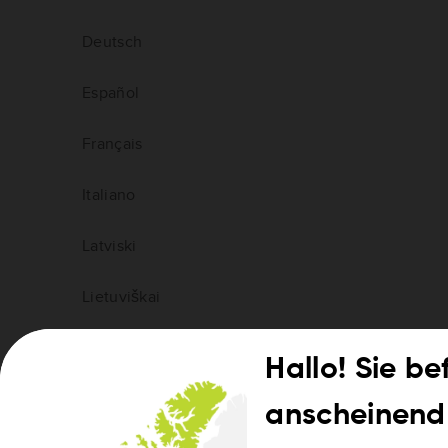
Deutsch
Español
Français
Italiano
Latviski
Lietuviškai
Magyar
Hallo! Sie be
Nederlands
anscheinend 