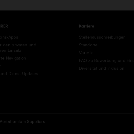
HRER
Karriere
ions-Apps
Stellenausschreibungen
ür den privaten und
Standorte
chen Einsatz
Vorteile
rte Navigation
FAQ zu Bewerbung und Eins
r
Diversität und Inklusion
 und Dienst-Updates
ortal
TomTom Suppliers