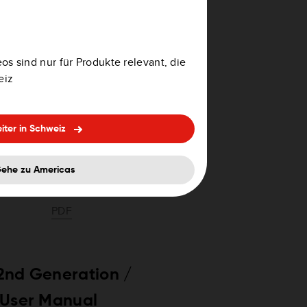
PDF
PDF
os sind nur für Produkte relevant, die
PDF
eiz
PDF
iter in Schweiz
PDF
ehe zu Americas
PDF
PDF
2nd Generation /
 User Manual