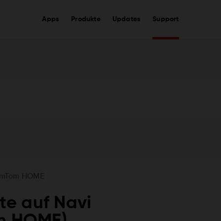
Apps
Produkte
Updates
Support
omTom HOME
e auf Navi
om HOME)