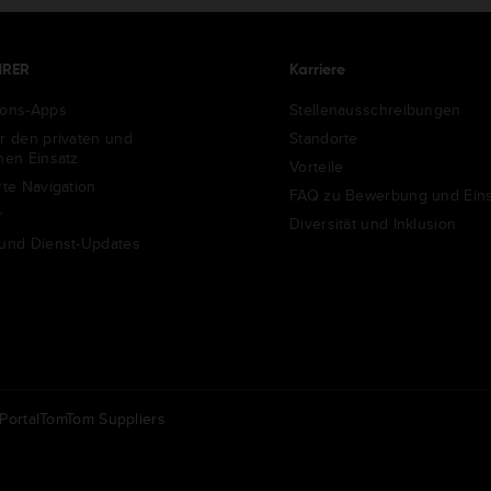
HRER
Karriere
ions-Apps
Stellenausschreibungen
ür den privaten und
Standorte
chen Einsatz
Vorteile
rte Navigation
FAQ zu Bewerbung und Eins
r
Diversität und Inklusion
 und Dienst-Updates
ortal
TomTom Suppliers