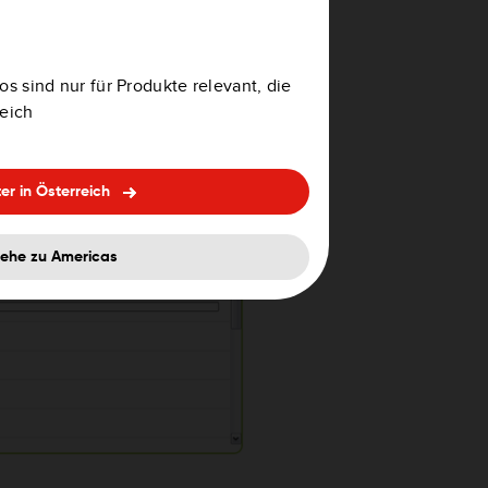
den
.
n Elementen, die Sie
 auf
Aktualisierungen
os sind nur für Produkte relevant, die
 Inhalte herunter.
reich
er in Österreich
ehe zu Americas