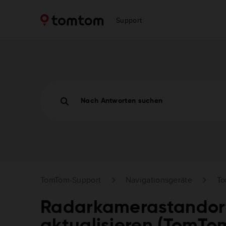
Support
Nach Antworten suchen
TomTom-Support
Navigationsgeräte
T
Radarkamerastandort
aktualisieren (TomT