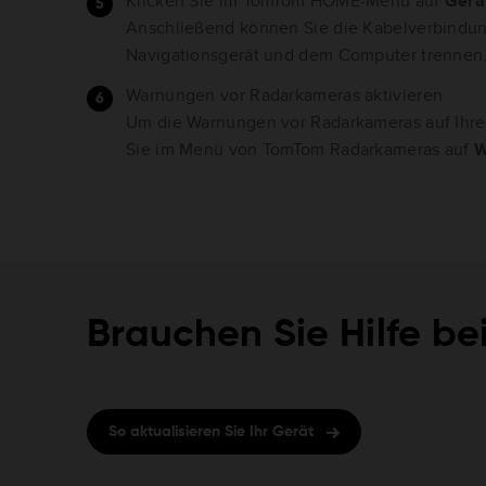
Klicken Sie im TomTom HOME-Menü auf
Gerä
Anschließend können Sie die Kabelverbindu
Navigationsgerät und dem Computer trennen
Warnungen vor Radarkameras aktivieren
Um die Warnungen vor Radarkameras auf Ihrem
Sie im Menü von TomTom Radarkameras auf
W
Brauchen Sie Hilfe be
So aktualisieren Sie Ihr Gerät