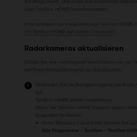
die Möglichkeit, Standorte fest installierter Rada
über TomTom HOME herunterzuladen.
Informationen zur Installation von TomTom HOME f
ich TomTom HOME auf einem Computer?
Radarkameras aktualisieren
Gehen Sie wie nachfolgend beschrieben vor, um fe
auf Ihrem Navigationsgerät zu aktualisieren.
Verbinden Sie Ihr Navigationsgerät mit Ihrem
ein.
TomTom HOME startet automatisch.
Wenn Sie TomTom HOME manuell starten müss
folgenden Verfahren:
Unter Windows 7 und Vista, klicken Sie auf
Alle Programme
>
TomTom
>
TomTom HO