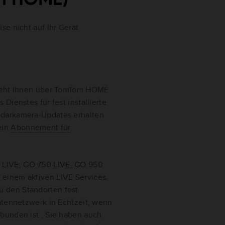
se nicht auf Ihr Gerät
steht Ihnen über TomTom HOME
Dienstes für fest installierte
adarkamera-Updates erhalten
ein
Abonnement für
0 LIVE, GO 750 LIVE, GO 950
einem aktiven LIVE Services-
 den Standorten fest
atennetzwerk in Echtzeit, wenn
bunden ist . Sie haben auch