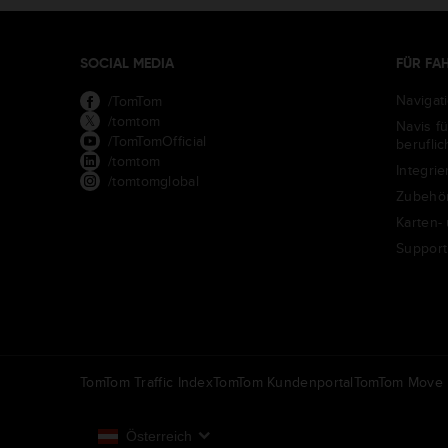
SOCIAL MEDIA
FÜR FA
Navigat
/TomTom
/tomtom
Navis f
/TomTomOfficial
berufli
/tomtom
Integrie
/tomtomglobal
Zubehö
Karten-
Support
TomTom Traffic Index
TomTom Kundenportal
TomTom Move P
Österreich