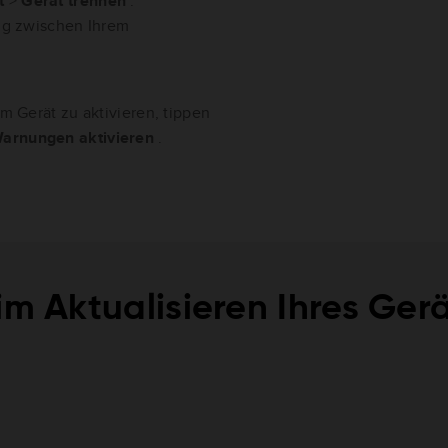
t
>
Gerät trennen
.
ng zwischen Ihrem
.
 Gerät zu aktivieren, tippen
arnungen aktivieren
.
im Aktualisieren Ihres Ger