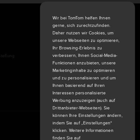
Wir bei TomTom helfen Ihnen
Über uns
gerne, sich zurechtzufinden.
Unternehmen
Daher nutzen wir Cookies, um
Kunden
unsere Webseiten zu optimieren,
Newsroom
Ihr Browsing-Erlebnis zu
verbessern, Ihnen Social-Media-
tellung
Veranstaltungen
Funktionen anzubieten, unsere
Pressemitteilungen
Marketinginhalte zu optimieren
Investoren
und zu personalisieren und um
7th item
Routing
Ihnen basierend auf Ihren
9th item of footer
Interessen personalisierte
Werbung anzuzeigen (auch auf
Drittanbieter-Webseiten). Sie
können Ihre Einstellungen ändern,
indem Sie auf „Einstellungen“
klicken. Weitere Informationen
finden Sie auf