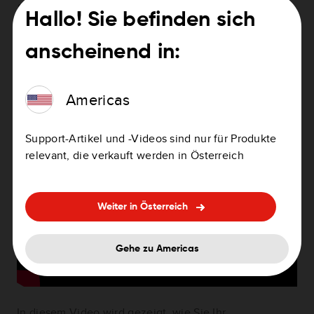
Keine Karten gefunden (TomTom HOME)
Hallo! Sie befinden sich
Ändern einer Kartenzone (TomTom HOME)
Fortsetzen eines Karten-Downloads (TomTom
anscheinend in:
HOME)
Americas
Sehen Sie das Video
Support-Artikel und -Videos sind nur für Produkte
relevant, die verkauft werden in Österreich
Weiter in Österreich
Gehe zu Americas
In diesem Video wird gezeigt, wie Sie Ihr