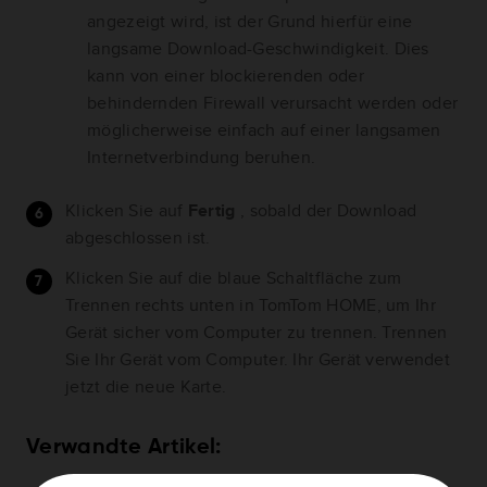
angezeigt wird, ist der Grund hierfür eine
langsame Download-Geschwindigkeit. Dies
kann von einer blockierenden oder
behindernden Firewall verursacht werden oder
möglicherweise einfach auf einer langsamen
Internetverbindung beruhen.
Klicken Sie auf
Fertig
, sobald der Download
abgeschlossen ist.
Klicken Sie auf die blaue Schaltfläche zum
Trennen rechts unten in TomTom HOME, um Ihr
Gerät sicher vom Computer zu trennen. Trennen
Sie Ihr Gerät vom Computer. Ihr Gerät verwendet
jetzt die neue Karte.
Verwandte Artikel: