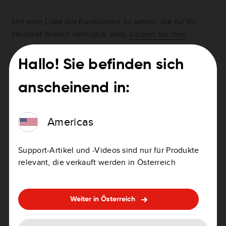
Um eine Liste der Funktionen zu sehen, die für Ihr
Headset-Modell verfügbar sind,
klicken Sie hier.
Hinweis
: Verfügt Ihr Headset über nur einen Kanal für
Hallo! Sie befinden sich
Bluetooth®?
Klicken Sie hier
, um die Anweisungen für
die verschiedenen verfügbaren Konfigurationen zu
anscheinend in:
sehen.
Americas
Sehen Sie das Video
Support-Artikel und -Videos sind nur für Produkte
relevant, die verkauft werden in Österreich
Weiter in Österreich