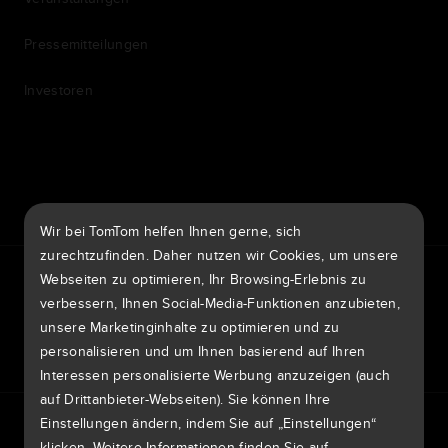
Pressemitteilungen
Investoren
7th item
Routing
9th item of footer
Wir bei TomTom helfen Ihnen gerne, sich
zurechtzufinden. Daher nutzen wir Cookies, um unsere
TomTom Traffic Index
TomTom Kundenportal
Webseiten zu optimieren, Ihr Browsing-Erlebnis zu
TomTom Move Portal
TomTom Suppliers
verbessern, Ihnen Social-Media-Funktionen anzubieten,
unsere Marketinginhalte zu optimieren und zu
Österreich
personalisieren und um Ihnen basierend auf Ihren
Interessen personalisierte Werbung anzuzeigen (auch
auf Drittanbieter-Webseiten). Sie können Ihre
Europa
Einstellungen ändern, indem Sie auf „Einstellungen“
Datenschutzrichtlinie
Rechtliche Hinweise
België | Nederlands
Nutzung Ihrer Daten
klicken. Weitere Informationen finden Sie auf
Cookies
Sicherheitsrisiken melden