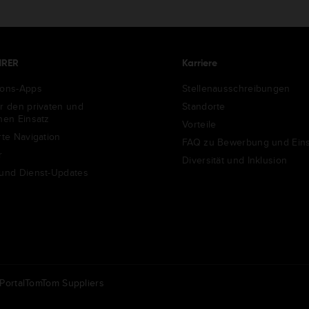
HRER
Karriere
ions-Apps
Stellenausschreibungen
ür den privaten und
Standorte
chen Einsatz
Vorteile
rte Navigation
FAQ zu Bewerbung und Eins
r
Diversität und Inklusion
 und Dienst-Updates
ortal
TomTom Suppliers