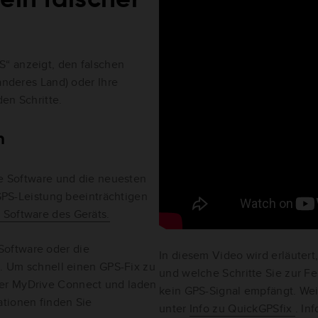
“ anzeigt, den falschen
 anderes Land) oder Ihre
den Schritte.
n
ste Software und die neuesten
 GPS-Leistung beeinträchtigen
r Software des Geräts.
 Software oder die
In diesem Video wird erläutert
n. Um schnell einen GPS-Fix zu
und welche Schritte Sie zur F
der MyDrive Connect und laden
kein GPS-Signal empfängt. Wei
ationen finden Sie
unter
Info zu QuickGPSfix
. In