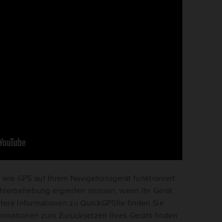
, wie GPS auf Ihrem Navigationsgerät funktioniert
ehlerbehebung ergreifen müssen, wenn Ihr Gerät
tere Informationen zu QuickGPSfix finden Sie
formationen zum Zurücksetzen Ihres Geräts finden