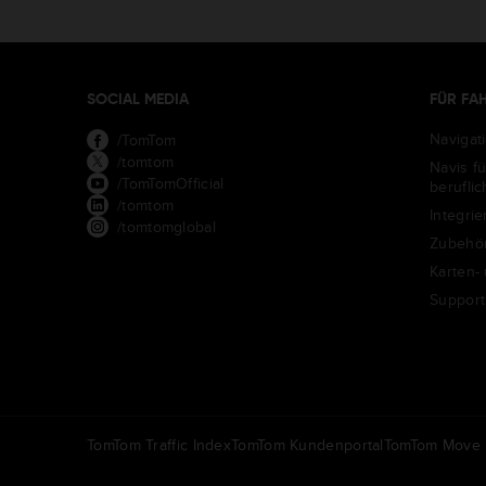
SOCIAL MEDIA
FÜR FA
Navigat
/TomTom
/tomtom
Navis f
/TomTomOfficial
berufli
/tomtom
Integrie
/tomtomglobal
Zubehö
Karten-
Support
TomTom Traffic Index
TomTom Kundenportal
TomTom Move P