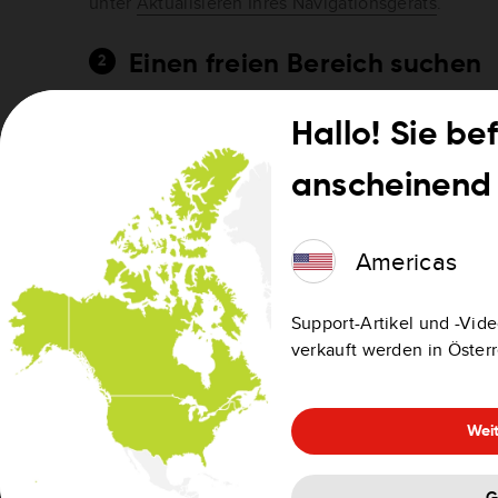
unter
Aktualisieren Ihres Navigationsgeräts
.
Einen freien Bereich suchen
Begeben Sie sich in einen freien Außenbereich mi
Hallo! Sie be
Himmel und meiden Sie Tunnel und hohe Gebäude.
Innenräumen möglicherweise nicht richtig.
anscheinend 
Auf ein Signal warten
Americas
Bleiben Sie im Freien, während das Gerät eingescha
Support-Artikel und -Vide
zu 5 Minuten auf den GPS-Fix. Ihr Standort sollte a
verkauft werden in Öster
werden, sobald das GPS-Signal gefunden wurde.
Wenn das Gerät längere Zeit nicht verwendet wurd
Weit
länger dauern. Bleiben Sie im Freien mit freier S
das Gerät ruhig, bis der Standort aktualisiert wird.