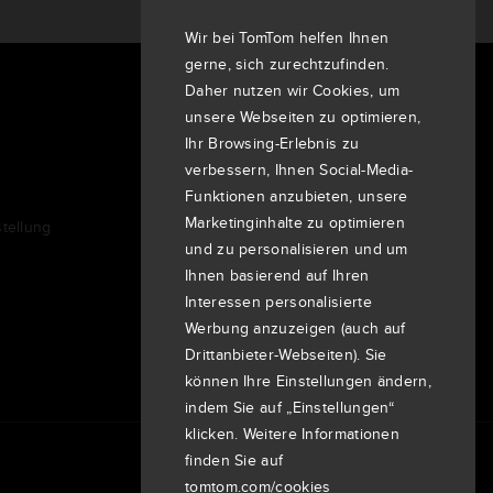
Wir bei TomTom helfen Ihnen
gerne, sich zurechtzufinden.
Daher nutzen wir Cookies, um
Über uns
unsere Webseiten zu optimieren,
Unternehmen
Ihr Browsing-Erlebnis zu
Kunden
verbessern, Ihnen Social-Media-
Funktionen anzubieten, unsere
Newsroom
Marketinginhalte zu optimieren
tellung
Veranstaltungen
und zu personalisieren und um
Pressemitteilungen
Ihnen basierend auf Ihren
Investoren
Interessen personalisierte
7th item
Werbung anzuzeigen (auch auf
Routing
9th item of footer
Drittanbieter-Webseiten). Sie
können Ihre Einstellungen ändern,
indem Sie auf „Einstellungen“
klicken. Weitere Informationen
finden Sie auf
tomtom.com/cookies