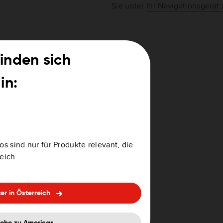
Sie unter
Ihr Navigationsgerät
t ungehinderter Sicht zum
finden sich
 GPS funktioniert in
in:
ltet ist, und warten Sie bis
os sind nur für Produkte relevant, die
utomatisch aktualisiert
reich
e, kann der erste GPS-Fix
er in Österreich
icht zum Himmel und halten Sie