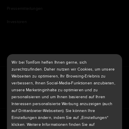
Pressemitteilungen
Investoren
7th item
Routing
9th item of footer
Wir bei TomTom helfen Ihnen gerne, sich
zurechtzufinden. Daher nutzen wir Cookies, um unsere
TomTom Traffic Index
TomTom Kundenportal
Webseiten zu optimieren, Ihr Browsing-Erlebnis zu
TomTom Move Portal
TomTom Suppliers
verbessern, Ihnen Social-Media-Funktionen anzubieten,
unsere Marketinginhalte zu optimieren und zu
Österreich
personalisieren und um Ihnen basierend auf Ihren
Interessen personalisierte Werbung anzuzeigen (auch
auf Drittanbieter-Webseiten). Sie können Ihre
Europa
Einstellungen ändern, indem Sie auf „Einstellungen“
Datenschutzrichtlinie
Rechtliche Hinweise
België | Nederlands
Nutzung Ihrer Daten
Cookies
Sicherheitsrisiken melden
klicken. Weitere Informationen finden Sie auf