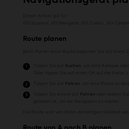
Dieser Artikel gilt für:
GO Superior, GO Navigator, GO Classic, GO Campe
Route planen
Beim Planen einer Route beginnen Sie mit Ihrem Zi
Tippen Sie auf
Suchen
, um eine Adresse od
Oder tippen Sie auf einen Ort auf der Karte, u
Tippen Sie auf
Fahren
, um eine Route zu be
Tippen Sie erneut auf
Fahren
oder warten Sie,
geladen ist, um die Navigation zu starten.
Die Route wird von Ihrem derzeitigen Standort aus
Route von A nach B planen