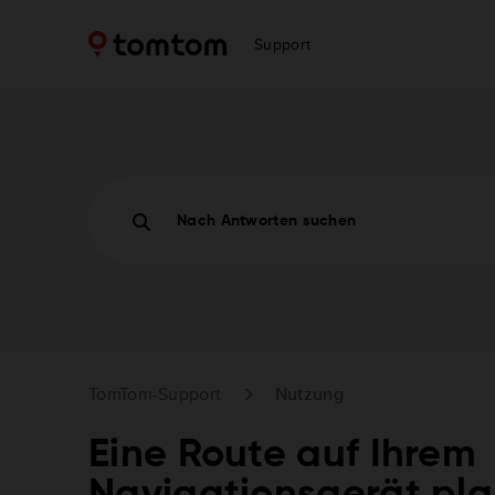
Support
Nach Antworten suchen
TomTom-Support
Nutzung
Eine Route auf Ihrem
Navigationsgerät pl