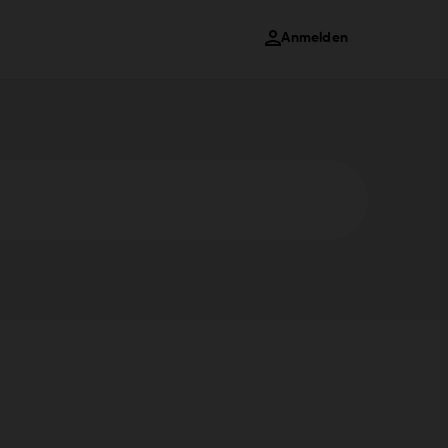
Anmelden