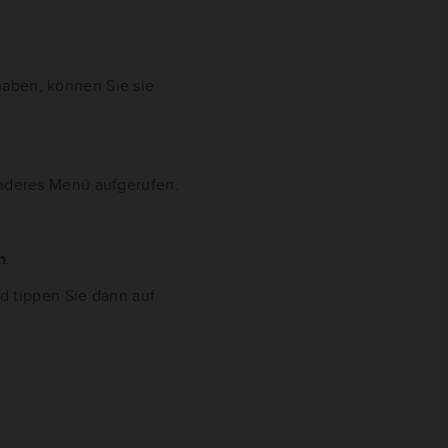
haben, können Sie sie
anderes Menü aufgerufen.
n
.
d tippen Sie dann auf