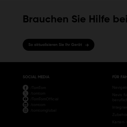
Brauchen Sie Hilfe be
So aktualisieren Sie Ihr Gerät
SOCIAL MEDIA
FÜR FA
Navigat
/TomTom
/tomtom
Navis f
/TomTomOfficial
berufli
/tomtom
Integrie
/tomtomglobal
Zubehö
Karten-