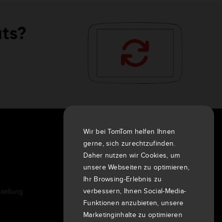
äts?
Wir bei TomTom helfen Ihnen
Über uns
gerne, sich zurechtzufinden.
Unternehmen
Daher nutzen wir Cookies, um
Kunden
unsere Webseiten zu optimieren,
Newsroom
Ihr Browsing-Erlebnis zu
verbessern, Ihnen Social-Media-
tellung
Veranstaltungen
Funktionen anzubieten, unsere
Pressemitteilungen
Marketinginhalte zu optimieren
Investoren