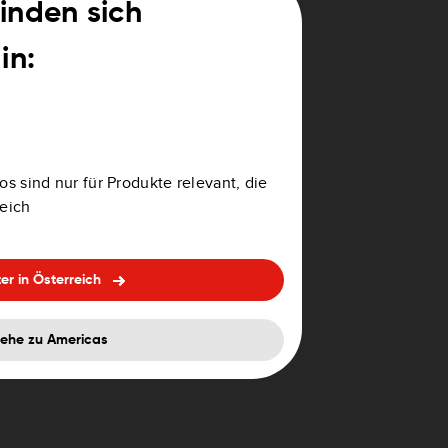
finden sich
in:
f zwei Arten Stopps
die Menü-Taste.
os sind nur für Produkte relevant, die
r einen POI hinzufügen.
reich
inen Stopp hinzuzufügen.
ionen zur Verfügung:
er in Österreich
ehe zu Americas