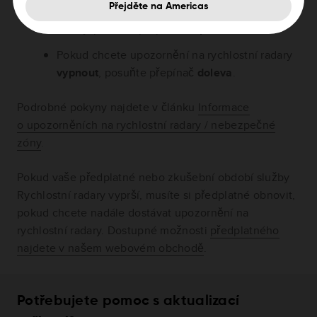
Přejděte na Americas
Pokud chcete
povolit
upozornění na rychlostní
radary, posuňte přepínač
doprava
.
Pokud chcete upozornění na rychlostní radary
vypnout
, posuňte přepínač
doleva
.
Podrobné pokyny najdete v článku
Informace
o upozorněních na rychlostní radary / nebezpečné
zóny
.
Pokud vaše předplatné nebo zkušební období služby
Rychlostní radary vyprší, musíte si předplatné obnovit,
pokud chcete nadále dostávat upozornění na
rychlostní radary. Dostupné možnosti
předplatného
najdete v našem webovém obchodě
.
Potřebujete pomoc s aktualizací