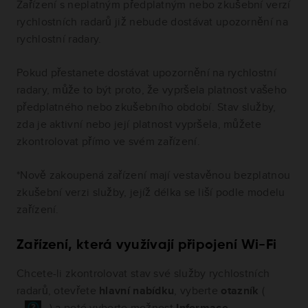
Zařízení s neplatným předplatným nebo zkušební verzí
rychlostních radarů již nebude dostávat upozornění na
rychlostní radary.
Pokud přestanete dostávat upozornění na rychlostní
radary, může to být proto, že vypršela platnost vašeho
předplatného nebo zkušebního období. Stav služby,
zda je aktivní nebo její platnost vypršela, můžete
zkontrolovat přímo ve svém zařízení.
*Nově zakoupená zařízení mají vestavěnou bezplatnou
zkušební verzi služby, jejíž délka se liší podle modelu
zařízení.
Zařízení, která využívají připojení Wi-Fi
Chcete-li zkontrolovat stav své služby rychlostních
radarů, otevřete
hlavní nabídku
, vyberte
otazník
(
) a poté vyberte možnost
Informace
.