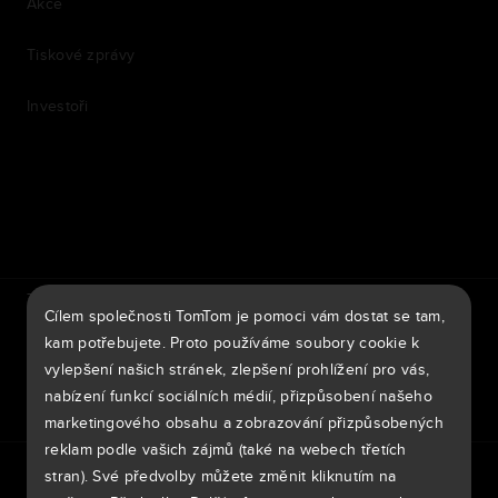
Akce
Tiskové zprávy
Investoři
7th item
Routing
9th item of footer
TomTom Traffic Index
TomTom Portál pro zákazníky
Cílem společnosti TomTom je pomoci vám dostat se tam,
TomTom Move Portal
TomTom Suppliers
kam potřebujete. Proto používáme soubory cookie k
vylepšení našich stránek, zlepšení prohlížení pro vás,
Česká Republika
nabízení funkcí sociálních médií, přizpůsobení našeho
marketingového obsahu a zobrazování přizpůsobených
reklam podle vašich zájmů (také na webech třetích
Evropa
stran). Své předvolby můžete změnit kliknutím na
Zásady ochrany osobních údajů
Legal information
België | Nederlands