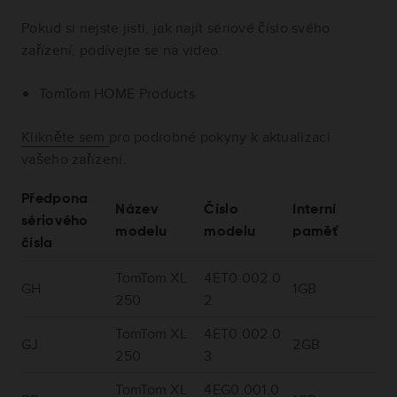
Pokud si nejste jisti, jak najít sériové číslo svého
zařízení, podívejte se na video.
TomTom HOME Products
Klikněte sem
pro podrobné pokyny k aktualizaci
vašeho zařízení.
Předpona
Název
Číslo
Interní
sériového
modelu
modelu
paměť
čísla
TomTom XL
4ET0.002.0
GH
1GB
250
2
TomTom XL
4ET0.002.0
GJ
2GB
250
3
TomTom XL
4EG0.001.0