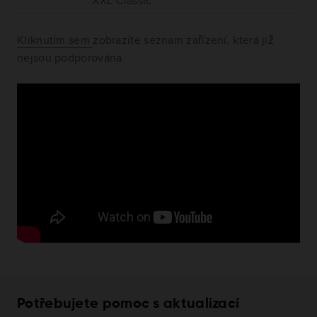
XXL Classic
Kliknutím sem
zobrazíte seznam zařízení, která již
nejsou podporována.
Potřebujete pomoc s aktualizací