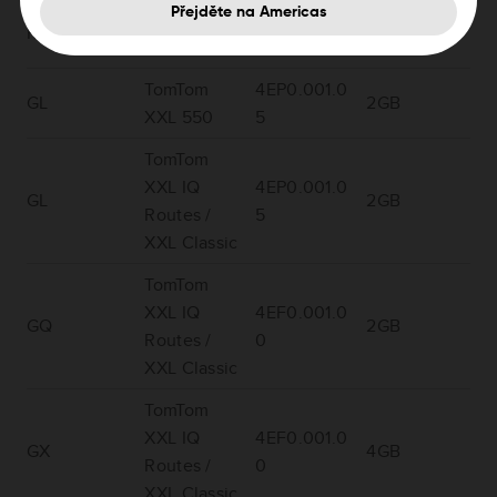
Přejděte na Americas
TomTom
4EP0.001.0
RX
2GB
XXL 540 S
1
TomTom
4EP0.001.0
GL
2GB
XXL 550
5
TomTom
XXL IQ
4EP0.001.0
GL
2GB
Routes /
5
XXL Classic
TomTom
XXL IQ
4EF0.001.0
GQ
2GB
Routes /
0
XXL Classic
TomTom
XXL IQ
4EF0.001.0
GX
4GB
Routes /
0
XXL Classic