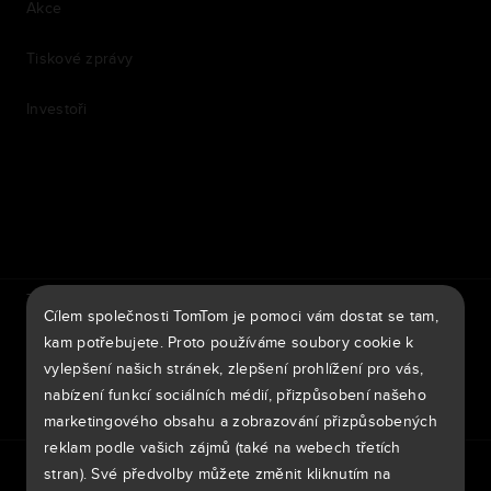
Akce
Tiskové zprávy
Investoři
7th item
Routing
9th item of footer
TomTom Traffic Index
TomTom Portál pro zákazníky
Cílem společnosti TomTom je pomoci vám dostat se tam,
TomTom Move Portal
TomTom Suppliers
kam potřebujete. Proto používáme soubory cookie k
vylepšení našich stránek, zlepšení prohlížení pro vás,
Česká Republika
nabízení funkcí sociálních médií, přizpůsobení našeho
marketingového obsahu a zobrazování přizpůsobených
reklam podle vašich zájmů (také na webech třetích
Evropa
stran). Své předvolby můžete změnit kliknutím na
Zásady ochrany osobních údajů
Legal information