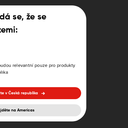
16GB
dá se, že se
zemi:
L-IT- PL-CZ) /
/ 1FL5.002.13
16GB
budou relevantní pouze pro produkty
16GB
lika
te v Česká republika
02.09,
16GB
ejděte na Americas