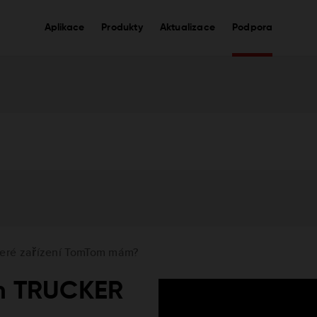
Aplikace
Produkty
Aktualizace
Podpora
teré zařízení TomTom mám?
om TRUCKER