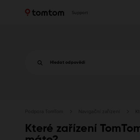
Support
Hledat odpovědi
Podpora TomTom
Navigační zařízení
K
Které zařízení TomT
máte?