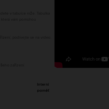
dete v tabulce níže. Tabulka
u, která vám pomohou
zařízení, podívejte se na video.
šeho zařízení.
Interní
paměť