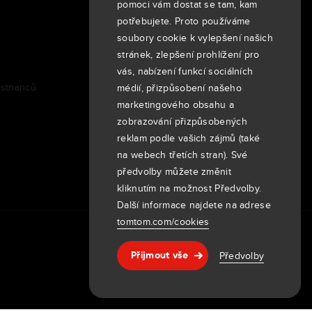
pomoci vám dostat se tam, kam
O nás
potřebujete. Proto používáme
Společnost
soubory cookie k vylepšení našich
Zákazníci
stránek, zlepšení prohlížení pro
Newsroom
vás, nabízení funkcí sociálních
ěstnanců
Akce
médií, přizpůsobení našeho
marketingového obsahu a
Tiskové zprávy
zobrazování přizpůsobených
Investoři
reklam podle vašich zájmů (také
7th item
Routing
na webech třetích stran). Své
9th item of footer
předvolby můžete změnit
kliknutím na možnost Předvolby.
Další informace najdete na adrese
tomtom.com/cookies
Předvolby
Přijmout vše
Nápověda & podpora