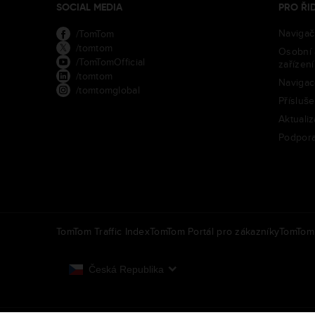
SOCIAL MEDIA
PRO ŘI
Navigač
/TomTom
/tomtom
Osobní 
/TomTomOfficial
zařízení
/tomtom
Navigac
/tomtomglobal
Přísluše
Aktuali
Podpor
TomTom Traffic Index
TomTom Portál pro zákazníky
TomTom 
Česká Republika