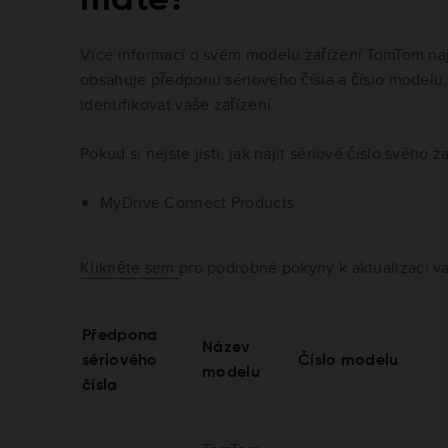
Více informací o svém modelu zařízení TomTom naj
obsahuje předponu sériového čísla a číslo model
identifikovat vaše zařízení.
Pokud si nejste jisti, jak najít sériové číslo svého 
MyDrive Connect Products
Klikněte sem
pro podrobné pokyny k aktualizaci va
Předpona
Název
sériového
Číslo modelu
modelu
čísla