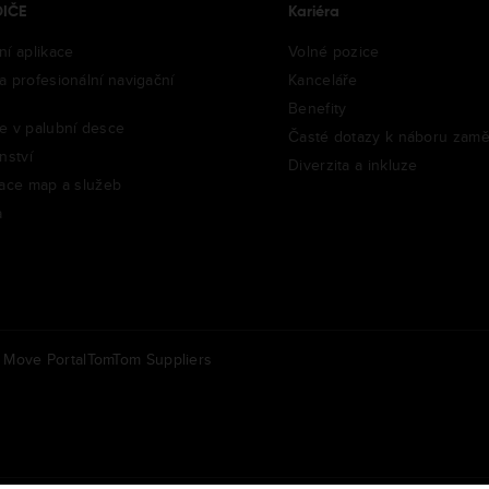
DIČE
Kariéra
ní aplikace
Volné pozice
a profesionální navigační
Kanceláře
Benefity
e v palubní desce
Časté dotazy k náboru zam
nství
Diverzita a inkluze
zace map a služeb
a
Move Portal
TomTom Suppliers