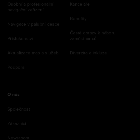
Osobní a profesionální
Kanceláře
navigační zařízení
Benefity
Navigace v palubní desce
Časté dotazy k náboru
Příslušenství
zaměstnanců
Aktualizace map a služeb
Diverzita a inkluze
Podpora
O nás
Společnost
Zákazníci
Newsroom