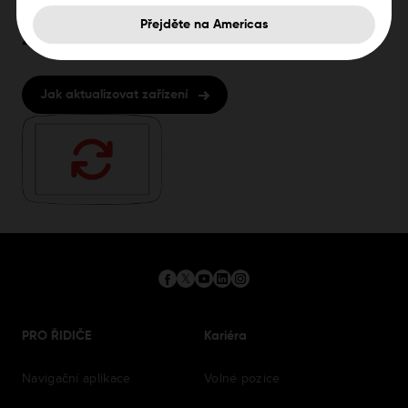
Potřebujete pomoc s aktualizací
Přejděte na Americas
zařízení?
Jak aktualizovat zařízení
PRO ŘIDIČE
Kariéra
Navigační aplikace
Volné pozice