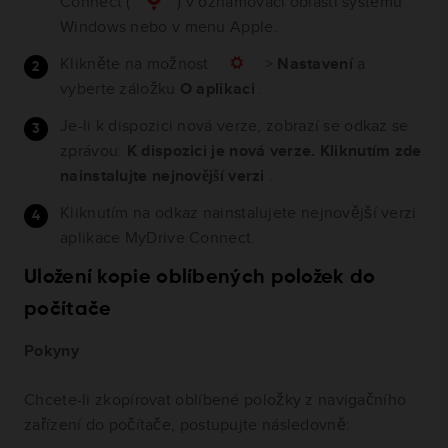
Connect (
) v oznamovací oblasti systému
Windows nebo v menu Apple.
Klikněte na možnost
>
Nastavení
a
vyberte záložku
O aplikaci
.
Je-li k dispozici nová verze, zobrazí se odkaz se
zprávou:
K dispozici je nová verze. Kliknutím zde
nainstalujte nejnovější verzi
.
Kliknutím na odkaz nainstalujete nejnovější verzi
aplikace MyDrive Connect.
Uložení kopie oblíbených položek do
počítače
Pokyny
Chcete-li zkopírovat oblíbené položky z navigačního
zařízení do počítače, postupujte následovně: