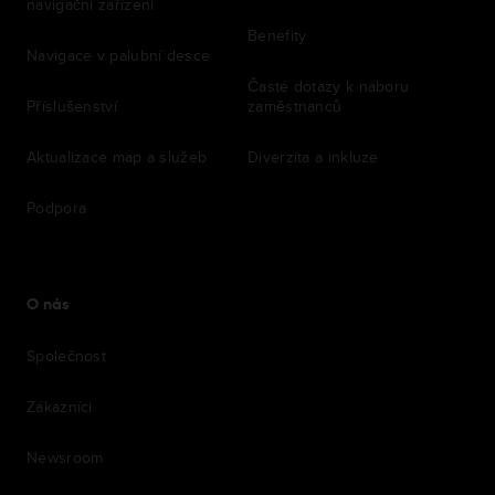
navigační zařízení
Benefity
Navigace v palubní desce
Časté dotazy k náboru
Příslušenství
zaměstnanců
Aktualizace map a služeb
Diverzita a inkluze
Podpora
O nás
Společnost
Zákazníci
Newsroom