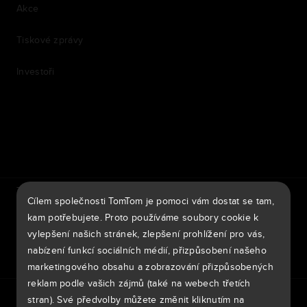
Akce
Tiskové zprávy
Investoři
7th item
Routing
9th item of footer
TomTom Traffic Index
TomTom Portál pro zákazníky
Cílem společnosti TomTom je pomoci vám dostat se tam,
TomTom Move Portal
TomTom Suppliers
kam potřebujete. Proto používáme soubory cookie k
vylepšení našich stránek, zlepšení prohlížení pro vás,
Česká Republika
nabízení funkcí sociálních médií, přizpůsobení našeho
marketingového obsahu a zobrazování přizpůsobených
reklam podle vašich zájmů (také na webech třetích
Evropa
stran). Své předvolby můžete změnit kliknutím na
Zásady ochrany osobních údajů
Legal information