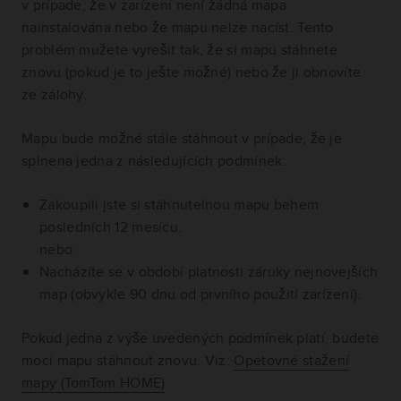
v prípade, že v zarízení není žádná mapa
nainstalována nebo že mapu nelze nacíst. Tento
problém mužete vyrešit tak, že si mapu stáhnete
znovu (pokud je to ješte možné) nebo že ji obnovíte
ze zálohy.
Mapu bude možné stále stáhnout v prípade, že je
splnena jedna z následujících podmínek:
Zakoupili jste si stáhnutelnou mapu behem
posledních 12 mesícu.
nebo
Nacházíte se v období platnosti záruky nejnovejších
map (obvykle 90 dnu od prvního použití zarízení).
Pokud jedna z výše uvedených podmínek platí, budete
moci mapu stáhnout znovu.
Viz:
Opetovné stažení
mapy (TomTom HOME)