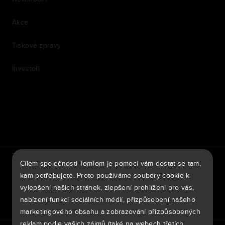
Akce
Tiskové zprávy
Investoři
7th item
Routing
9th item of footer
TomTom Traffic Index
TomTom Portál pro zákazníky
Cílem společnosti TomTom je pomoci vám dostat se tam,
TomTom Move Portal
TomTom Suppliers
kam potřebujete. Proto používáme soubory cookie k
vylepšení našich stránek, zlepšení prohlížení pro vás,
Česká Republika
nabízení funkcí sociálních médií, přizpůsobení našeho
marketingového obsahu a zobrazování přizpůsobených
reklam podle vašich zájmů (také na webech třetích