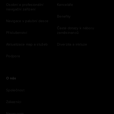
Osobní a profesionální
Kanceláře
navigační zařízení
Benefity
Navigace v palubní desce
Časté dotazy k náboru
Příslušenství
zaměstnanců
Aktualizace map a služeb
Diverzita a inkluze
Podpora
O nás
Společnost
Zákazníci
Newsroom