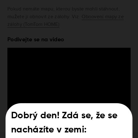
Pokud nemáte mapu, kterou byste mohli stáhnout,
mužete ji obnovit ze zálohy.
Viz:
Obnovení mapy ze
zálohy (TomTom HOME)
Podívejte se na video
Dobrý den! Zdá se, že se
nacházíte v zemi: