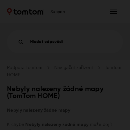
Support
Hledat odpovědi
Podpora TomTom
Navigační zařízení
TomTom
HOME
Nebyly nalezeny žádné mapy
(TomTom HOME)
Nebyly nalezeny žádné mapy
K chybe
Nebyly nalezeny žádné mapy
muže dojít