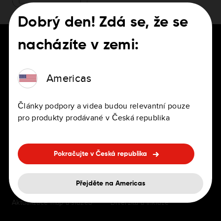
Dobrý den! Zdá se, že se
nacházíte v zemi:
Americas
PRO ŘIDIČE
Kariéra
Navigační aplikace
Volné pozice
Články podpory a videa budou relevantní pouze
pro produkty prodávané v Česká republika
Osobní a profesionální
Kanceláře
navigační zařízení
Benefity
Pokračujte v Česká republika
Navigace v palubní desce
Časté dotazy k náboru
Příslušenství
zaměstnanců
Přejděte na Americas
Aktualizace map a služeb
Diverzita a inkluze