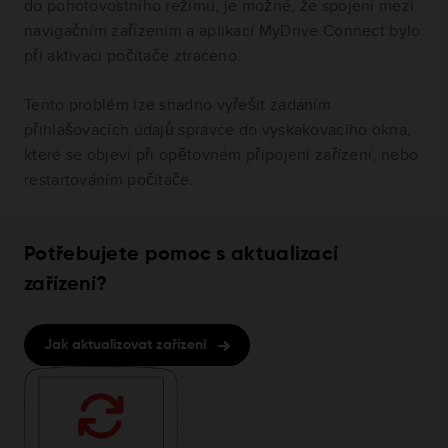
do pohotovostního režimu, je možné, že spojení mezi
navigačním zařízením a aplikací MyDrive Connect bylo
při aktivaci počítače ztraceno.
Tento problém lze snadno vyřešit zadáním
přihlašovacích údajů správce do vyskakovacího okna,
které se objeví při opětovném připojení zařízení, nebo
restartováním počítače.
Potřebujete pomoc s aktualizací
zařízení?
Jak aktualizovat zařízení