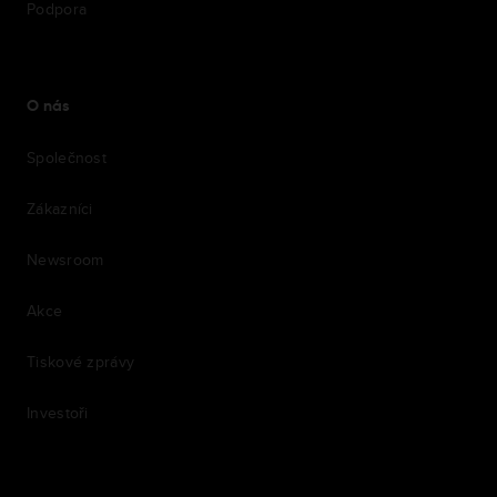
Podpora
O nás
Společnost
Zákazníci
Newsroom
Akce
Tiskové zprávy
Investoři
7th item