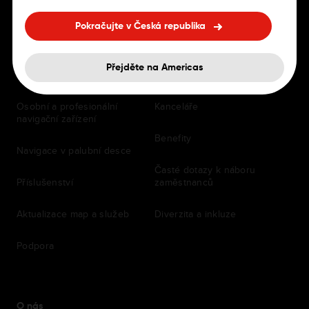
Pokračujte v Česká republika
PRO ŘIDIČE
Kariéra
Přejděte na Americas
Navigační aplikace
Volné pozice
Osobní a profesionální
Kanceláře
navigační zařízení
Benefity
Navigace v palubní desce
Časté dotazy k náboru
Příslušenství
zaměstnanců
Aktualizace map a služeb
Diverzita a inkluze
Podpora
O nás