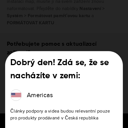
instalaci map, musíte ji na svém zařízení znovu
naformátovat. Přejděte do nabídky
Nastavení >
Systém > Formátovat paměťovou kartu
a
FORMÁTOVAT KARTU
.
Potřebujete pomoc s aktualizací
zařízení?
Dobrý den! Zdá se, že se
Jak aktualizovat zařízení
nacházíte v zemi:
Americas
Články podpory a videa budou relevantní pouze
pro produkty prodávané v Česká republika