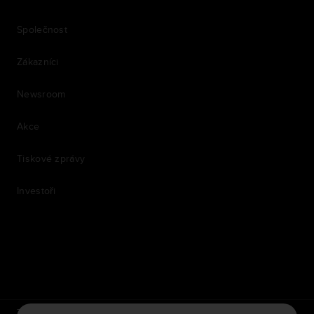
Společnost
Zákazníci
Newsroom
Akce
Tiskové zprávy
Investoři
7th item
Routing
9th item of footer
TomTom Traffic Index
TomTom Portál pro zákazníky