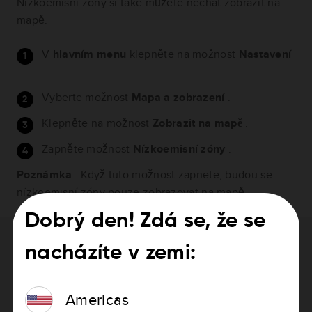
Nízkoemisní zóny si také můžete nechat zobrazit na
mapě.
V
hlavním menu
klepněte na možnost
Nastavení
.
Vyberte možnost
Mapa a zobrazení
.
Klepněte na možnost
Zobrazit na mapě
.
Zapněte možnost
Nízkoemisní zóny
.
Poznámka
: Když tuto možnost zapnete, budou se
nízkoemisní zóny pouze zobrazovat na mapě.
Dobrý den! Zdá se, že se
Potřebujete pomoc s aktualizací
nacházíte v zemi:
zařízení?
Americas
Jak aktualizovat zařízení