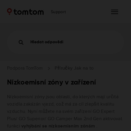
Support
Hledat odpovědi
Podpora TomTom
Příručky Jak na to
Nízkoemisní zóny v zařízení
Nízkoemisní zóny jsou oblasti, do kterých mají určitá
vozidla zakázán vjezd, což má za cíl zlepšit kvalitu
vzduchu. Nyní můžete na svém zařízení GO Expert
Plus/ GO Superior/ GO Camper Max 2nd Gen aktivovat
funkci
vyhýbání se nízkoemisním zónám
.