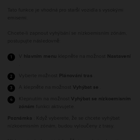
Tato funkce je vhodná pro starší vozidla s vysokými
emisemi.
Chcete-li zapnout vyhýbání se nízkoemisním zónám,
postupujte následovně:
V
hlavním menu
klepněte na možnost
Nastavení
.
Vyberte možnost
Plánování tras
.
A klepněte na možnost
Vyhýbat se
.
Klepnutím na možnost
Vyhýbat se nízkoemisním
zónám
funkci aktivujete.
Poznámka
: Když vyberete, že se chcete vyhýbat
nízkoemisním zónám, budou vyloučeny z trasy.