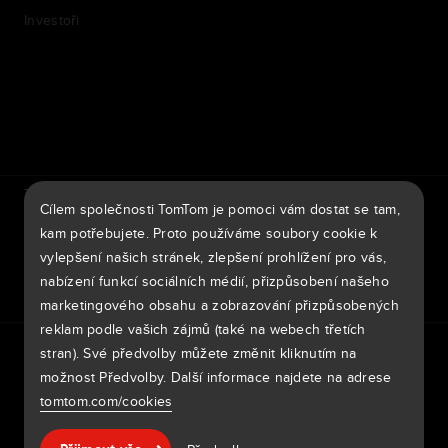
Investoři
7th item
Routing
9th item of footer
TomTom Traffic Index
TomTom Portál pro zákazníky
Cílem společnosti TomTom je pomoci vám dostat se tam,
TomTom Move Portal
TomTom Suppliers
kam potřebujete. Proto používáme soubory cookie k
vylepšení našich stránek, zlepšení prohlížení pro vás,
Česká Republika
nabízení funkcí sociálních médií, přizpůsobení našeho
marketingového obsahu a zobrazování přizpůsobených
reklam podle vašich zájmů (také na webech třetích
Evropa
stran). Své předvolby můžete změnit kliknutím na
Zásady ochrany osobních údajů
Legal information
België | Nederlands
Použití vašich dat
Soubory cookie
Nahlásit chybu zabezpečení
možnost Předvolby. Další informace najdete na adrese
Nahlásit změnu mapy
Impressum
tomtom.com/cookies
Belgique | Français
Copyright © 2026 TomTom International BV. All rights
Nápověda & podpora