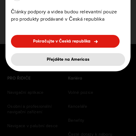
Články podpory a videa budou relevantní pouze
pro produkty prodávané v Česká republika
Pokračujte v Česká republika
Přejděte na Americas
PRO ŘIDIČE
Kariéra
Navigační aplikace
Volné pozice
Osobní a profesionální
Kanceláře
navigační zařízení
Benefity
Navigace v palubní desce
Časté dotazy k náboru